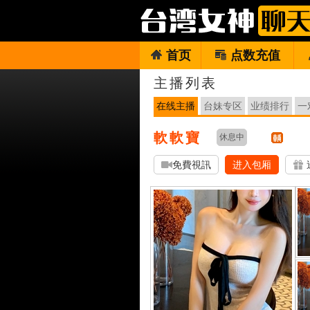
首页
点数充值
主播列表
在线主播
台妹专区
业绩排行
一
軟軟寶
休息中
免費視訊
进入包厢