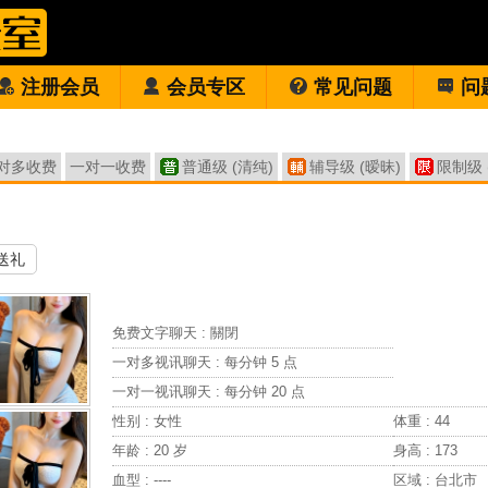
注册会员
会员专区
常见问题
问
对多收费
一对一收费
普通级 (清纯)
辅导级 (暧昧)
限制级 
送礼
免费文字聊天 :
關閉
一对多视讯聊天 :
每分钟 5 点
一对一视讯聊天 :
每分钟 20 点
性别 : 女性
体重 : 44
年龄 : 20 岁
身高 : 173
血型 : ----
区域 : 台北市