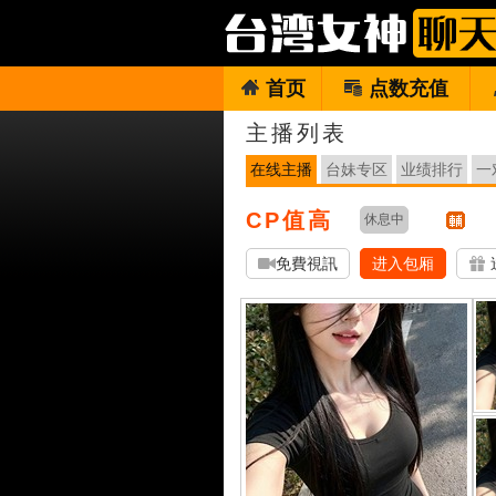
首页
点数充值
主播列表
在线主播
台妹专区
业绩排行
一
CP值高
休息中
免費視訊
进入包厢