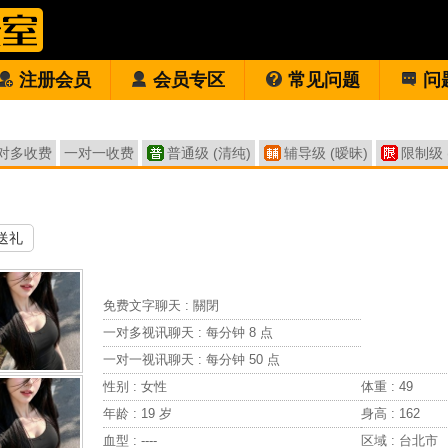
注册会员
会员专区
常见问题
问
对多收费
一对一收费
普通级 (清纯)
辅导级 (暧昧)
限制级 
送礼
免费文字聊天 :
關閉
一对多视讯聊天 :
每分钟 8 点
一对一视讯聊天 :
每分钟 50 点
性别 : 女性
体重 : 49
年龄 : 19 岁
身高 : 162
血型 : ----
区域 : 台北市